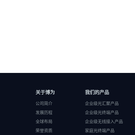
关于博为
我们的产品
公司简介
企业级光汇聚产品
发展历程
企业级光终端产品
全球布局
企业级无线接入产品
荣誉资质
家庭光终端产品