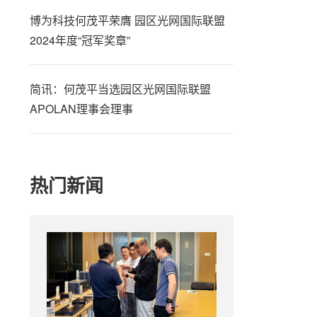
博为科技何茂平荣膺 园区光网国际联盟
2024年度“冠军奖章”
简讯：何茂平当选园区光网国际联盟
APOLAN理事会理事
热门新闻