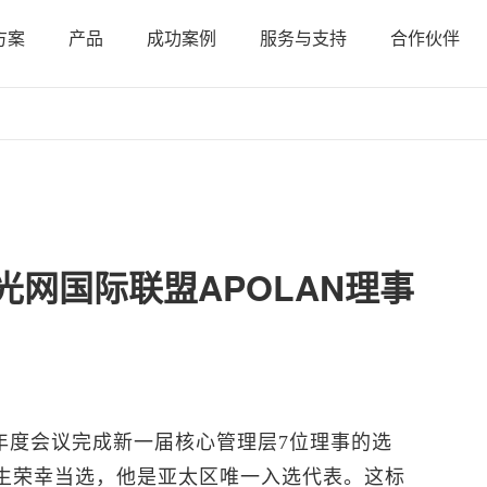
方案
产品
成功案例
服务与支持
合作伙伴
网国际联盟APOLAN理事
日年度会议完成新一届核心管理层7位理事的选
生荣幸当选，他是亚太区唯一入
选代表。这标