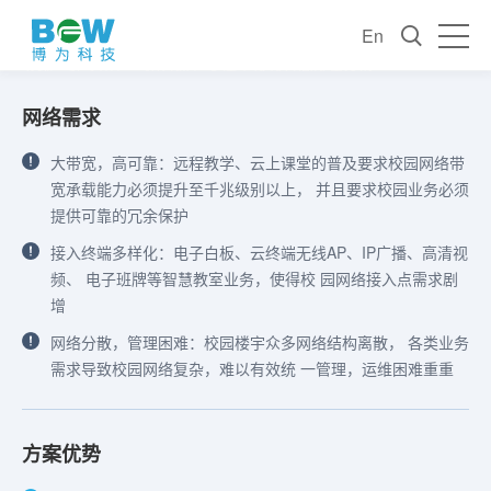
全光学校解决方案
En
实现一纤多用，一网万联，支撑学校教育高质量发展
网络需求
服务咨询
大带宽，高可靠：远程教学、云上课堂的普及要求校园网络带
宽承载能力必须提升至千兆级别以上， 并且要求校园业务必须
提供可靠的冗余保护
接入终端多样化：电子白板、云终端无线AP、IP广播、高清视
频、 电子班牌等智慧教室业务，使得校 园网络接入点需求剧
增
网络分散，管理困难：校园楼宇众多网络结构离散， 各类业务
需求导致校园网络复杂，难以有效统 一管理，运维困难重重
方案优势