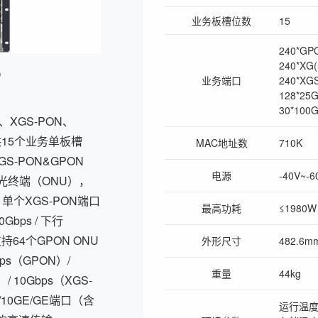
业务板槽位数
15
240*GP
240*XG
5
业务端口
240*XG
128*2
30*100
、XGS-PON、
提供15个业务单板槽
MAC地址数
710K
GS-PON&GPON
电源
-40V~-6
个光终端（ONU），
宽，单个XGS-PON端口
最高功耗
≤1980W
ps / 下行
64个GPON ONU
外形尺寸
482.6m
ps（GPON）/
重量
44kg
/ 10Gbps（XGS-
10GE/GE端口（含
运行温度：