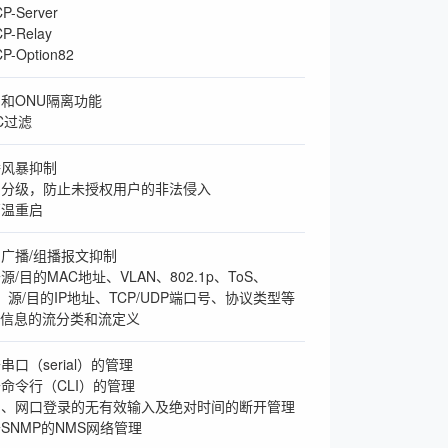
-Server
-Relay
-Option82
和ONU隔离功能
C过滤
播风暴抑制
户分级，防止未授权用户的非法侵入
高温重启
广播/组播报文抑制
/目的MAC地址、VLAN、802.1p、ToS、
erv、源/目的IP地址、TCP/UDP端口号、协议类型等
头信息的流分类和流定义
串口（serial）的管理
命令行（CLI）的管理
口、网口登录的无有效输入及绝对时间的断开管理
SNMP的NMS网络管理