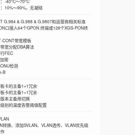
-40°C～70°C
：10%～90%，无凝结
T G.984 & G.988 & G.9807和运营商相关标准
N口接入64个GPON 终端或128个XGS-PON终
T-CONT带宽模板
带宽分配DBA算法
行FEC
S加密
ONU检测
-B
板卡的主备1+1冗余
板卡的主备1+1冗余
件版本主备用切换
统级别的温度告警阈值配置
VLAN
AN转换、添加SVLAN、VLAN透传、VLAN优先级
操作