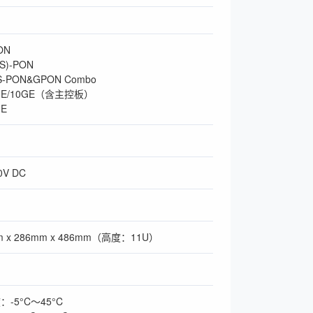
ON
(S)-PON
S-PON&GPON Combo
5GE/10GE（含主控板）
GE
0V DC
m x 286mm x 486mm（高度：11U）
-5°C～45°C