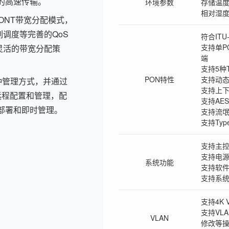
务的高速传输。
环境参数
存储温度：
相对湿度
T-CONT带宽分配模式，
调度等完善的QoS
符合ITU-
支持单PO
灵活的带宽分配策
端
支持5种
PON特性
支持动态
等多种管理方式，并通过
支持上下
远程配置和管理，配
支持AE
部署和即时管理。
支持流氓
支持Type
支持主控
支持电源
系统功能
支持软
支持系
支持4K 
支持VL
VLAN
修改等