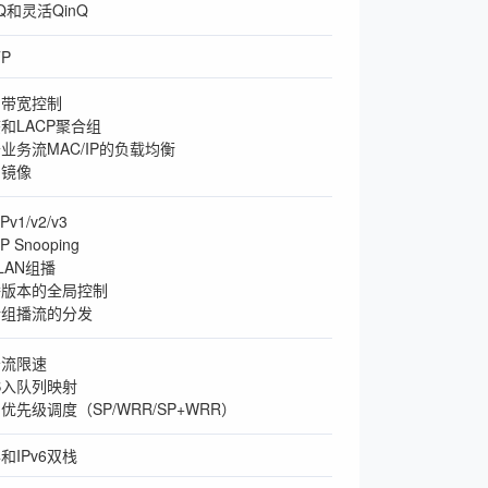
Q和灵活QinQ
P
向带宽控制
和LACP聚合组
业务流MAC/IP的负载均衡
口镜像
v1/v2/v3
 Snooping
LAN组播
播版本的全局控制
行组播流的分发
务流限速
S入队列映射
优先级调度（SP/WRR/SP+WRR）
4和IPv6双栈