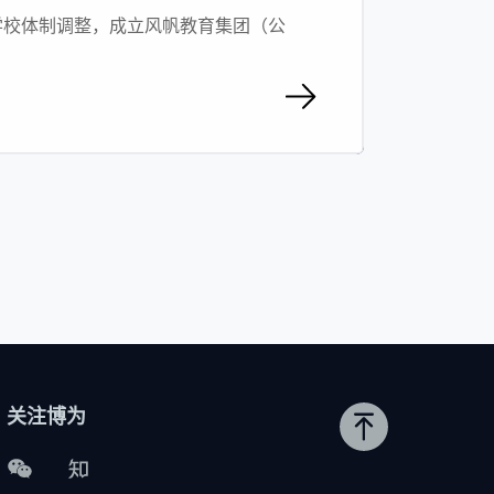
年学校体制调整，成立风帆教育集团（公
更大、设备更为先进的现代化学校，形
（三塘校区、华丰校区（杭州市风华中
关注博为