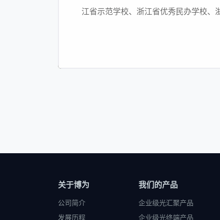
江省示范学校、浙江省优秀民办学校、
江省现代教育技术实验学校、嘉兴市数
教科研基地、海宁市文明单位。
关于博为
我们的产品
公司简介
企业级光汇聚产品
发展历程
企业级光终端产品