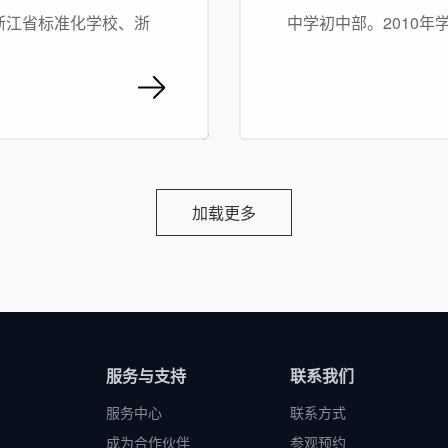
浙江省标准化学校、浙
中学初中部。2010
字校园示范校、嘉兴市
办），并逐步建成规模
成集团办学、一校两区
学））的新格局。
加载更多
服务与支持
联系我们
服务中心
联系方式
成为合作伙伴
参观预约