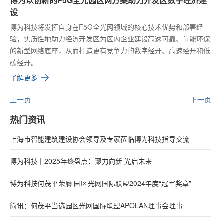
博为以创新的F5G全光园区网方案助力开发区数字经济建
设
博为科技将发挥自身在F5G全光网领域的核心技术优势和部署经
验，实质性地助力经济开发区为区内企业建设高速可靠、节能环保
的新型网络底座，从而打造更有竞争力的数字经开、高速经开和低
碳经开。
了解更多
上一页
下一页
热门资讯
上海市智能建筑建设协会领导及专家莅临博为科技指导交流
博为科技丨2025年终盘点：聚力向新 光启未来
博为科技何茂平荣膺 园区光网国际联盟2024年度“冠军奖章”
简讯：何茂平当选园区光网国际联盟APOLAN理事会理事