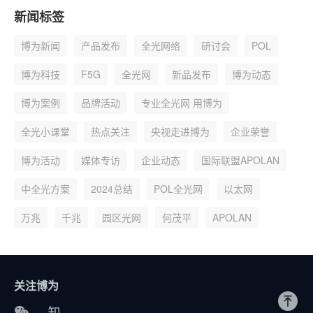
新闻标签
博为新闻
产品发布
全光网络
研讨会
POL
博为科技
F5G
全光网
新品发布
博为动态
博为案例
品牌活动
专业全光网 用博为
全光小课堂
热点关注
央视走进博为
企业荣誉
博为活动
媒体专访
企业动态
国际联盟APOLAN
中全光方案
2024总结
POL全光网
以太网
万兆
千兆
园区光网
何茂平
APOLAN
关注博为