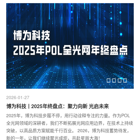
2026-01-27
博为科技丨2025年终盘点：聚力向新 光启未来
2025年，博为科技步履不停，用行动诠释专注的力量。作为POL
全光网领域的深耕者，我们不断拓展光网应用边界，在技术上持续
突破，以高品质方案赋能千行百业。 2026，博为科技蓄势待发，
新的一年，让我们继续聚光成炬，共赴星辰大海！