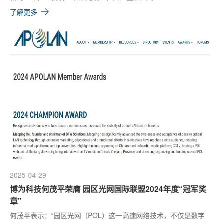
了解更多
2025-04-29
博为科技何茂平荣膺 园区光网国际联盟2024年度“冠军奖
章”
何茂平表示：“园区光网（POL）这一高速网络技术，不仅是数字