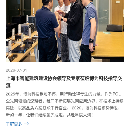
2026-07-01
上海市智能建筑建设协会领导及专家莅临博为科技指导交
流
2025年，博为科技步履不停，用行动诠释专注的力量。作为POL
全光网领域的深耕者，我们不断拓展光网应用边界，在技术上持续
突破，以高品质方案赋能千行百业。 2026，博为科技蓄势待发，
新的一年，让我们继续聚光成炬，共赴星辰大海！
了解更多