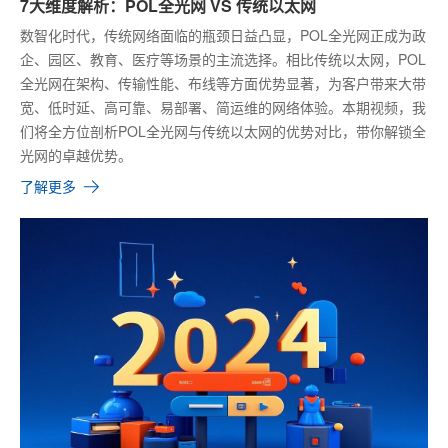
7大维度解析：POL全光网 VS 传统以太网
数智化时代，传统网络面临的瓶颈日益凸显，POL全光网正成为政
企、园区、教育、医疗等场景的主流选择。相比传统以太网，POL
全光网在架构、传输性能、布线等方面优势显著，为客户带来大带
宽、低时延、高可靠、易部署、简运维的网络体验。本期视频，我
们将全方位剖析POL全光网与传统以太网的优势对比，带你解锁全
光网的卓越优势。
了解更多