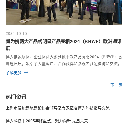
2024-10-15
博为携两大产品线明星产品亮相2024（BBWF）欧洲通讯
展
博为携家庭网、企业网两大系列数十款产品亮相2024（BBWF）欧
洲通讯展，吸引了大量客户、合作伙伴和参观者驻足咨询和交流。
了解更多
下一页
热门资讯
上海市智能建筑建设协会领导及专家莅临博为科技指导交流
博为科技丨2025年终盘点：聚力向新 光启未来