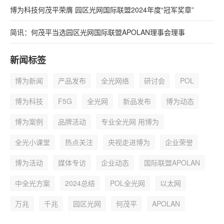
博为科技何茂平荣膺 园区光网国际联盟2024年度“冠军奖章”
简讯：何茂平当选园区光网国际联盟APOLAN理事会理事
新闻标签
博为新闻
产品发布
全光网络
研讨会
POL
博为科技
F5G
全光网
新品发布
博为动态
博为案例
品牌活动
专业全光网 用博为
全光小课堂
热点关注
央视走进博为
企业荣誉
博为活动
媒体专访
企业动态
国际联盟APOLAN
中全光方案
2024总结
POL全光网
以太网
万兆
千兆
园区光网
何茂平
APOLAN