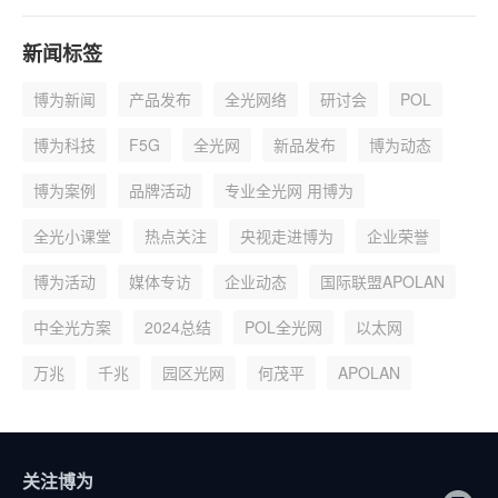
新闻标签
博为新闻
产品发布
全光网络
研讨会
POL
博为科技
F5G
全光网
新品发布
博为动态
博为案例
品牌活动
专业全光网 用博为
全光小课堂
热点关注
央视走进博为
企业荣誉
博为活动
媒体专访
企业动态
国际联盟APOLAN
中全光方案
2024总结
POL全光网
以太网
万兆
千兆
园区光网
何茂平
APOLAN
关注博为